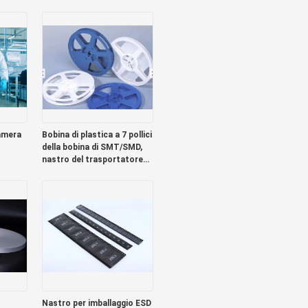
suola morbida
amera
Bobina di plastica a 7 pollici
della bobina di SMT/SMD,
nastro del trasportatore
principale 5050 SMD
Nastro per imballaggio ESD