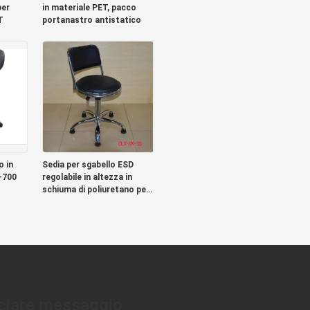
per
in materiale PET, pacco
T
portanastro antistatico
o in
Sedia per sgabello ESD
0-700
regolabile in altezza in
schiuma di poliuretano per
una stanza senza polvere
ciare messaggio