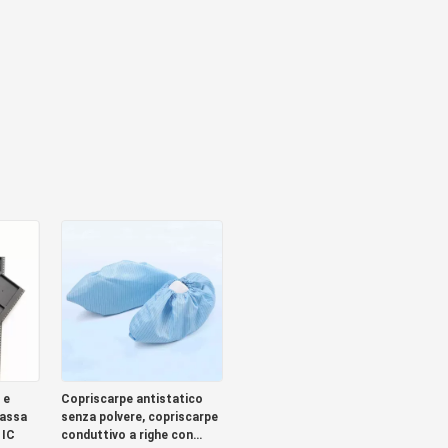
 e
Copriscarpe antistatico
bassa
senza polvere, copriscarpe
 IC
conduttivo a righe con