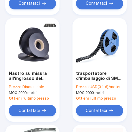
Contattaci
Contattaci
Nastro su misura
trasportatore
all'ingrosso del
d'imballaggio di SMT
trasportatore
del nastro di 8mm-
Prezzo:
Discussable
Prezzo:
USD(0.1-6)/meter
conduttivo di
88mm ESD per il
MOQ:
2000 metri
MOQ:
2000 metri
componente
condensatore della
elettronico dell'ABS
perla del fusibile
Ottieni l'ultimo prezzo
Ottieni l'ultimo prezzo
di dimensione per la
capacità
Contattaci
Contattaci