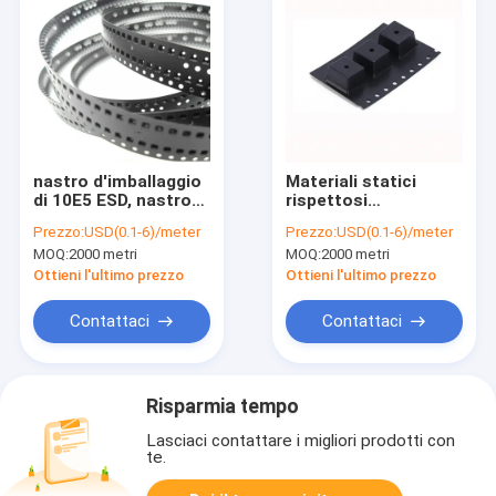
nastro d'imballaggio
Materiali statici
di 10E5 ESD, nastro
rispettosi
del trasportatore di
dell'ambiente di PS di
Prezzo:
USD(0.1-6)/meter
Prezzo:
USD(0.1-6)/meter
8mm 12mm 24mm
Smt del nastro
MOQ:
2000 metri
MOQ:
2000 metri
SMT SMD PS
autoadesivo della
copertura anti
Ottieni l'ultimo prezzo
Ottieni l'ultimo prezzo
Contattaci
Contattaci
Risparmia tempo
Lasciaci contattare i migliori prodotti con
te.