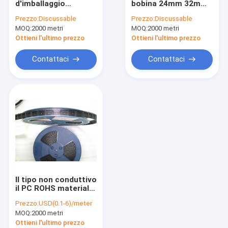
d'imballaggio
bobina 24mm 32mm
Metropolitana di ESD
impressi del
44mm per i
Prezzo:
Discussable
Prezzo:
Discussable
trasportatore ESD 8-
componenti
MOQ:
Carrete di plastica
2000 metri
MOQ:
2000 metri
104mm Eco
elettronici
amichevole
Ottieni l'ultimo prezzo
Ottieni l'ultimo prezzo
Vassoi di plastica di ESD
Contattaci
Contattaci
Contenitore d'imballaggio di bolla
Sedia delle feci di ESD
Anti accessori statici
nuovo
smt
Il tipo non conduttivo
tessuto di ESD
il PC ROHS materiale
di PS d'imballaggio
Prezzo:
USD(0.1-6)/meter
della bobina di nastro
MOQ:
2000 metri
di ESD ha approvato
Ottieni l'ultimo prezzo