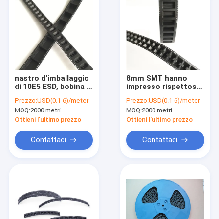
nastro d'imballaggio
8mm SMT hanno
di 10E5 ESD, bobina di
impresso rispettoso
nastro di goffratura
dell'ambiente
Prezzo:
USD(0.1-6)/meter
Prezzo:
USD(0.1-6)/meter
del trasportatore del
antistatico del
MOQ:
2000 metri
MOQ:
2000 metri
PC per il
nastro del
trasformatore
trasportatore
Ottieni l'ultimo prezzo
Ottieni l'ultimo prezzo
elettronico
Contattaci
Contattaci
Casa
Prodotti
Chi siamo