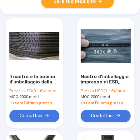
Dai il tuo requisito
Il nastro e la bobina
Nastro d'imballaggio
d'imballaggio della
impresso di ESD,
copertura hanno
nastro 12mm 24mm
Prezzo:
USD(0.1-6)/meter
Prezzo:
USD(0.1-6)/meter
impresso
del trasportatore di
MOQ:
2000 metri
MOQ:
2000 metri
l'approvazione nera
Smd 32mm
dello SGS di ROHS
Ottieni l'ultimo prezzo
Ottieni l'ultimo prezzo
Contattaci
Contattaci