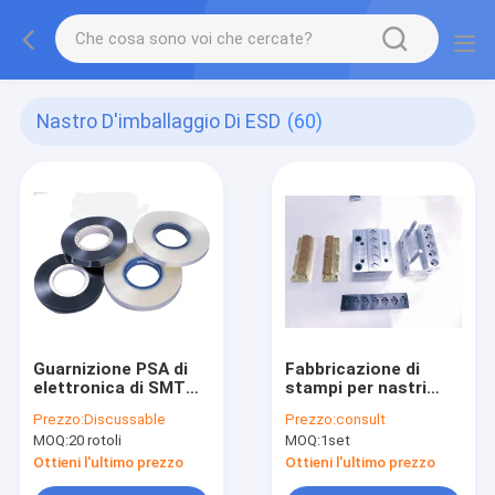
Nastro D'imballaggio Di ESD
(60)
Guarnizione PSA di
Fabbricazione di
elettronica di SMT
stampi per nastri
che copre il nastro
portatori,
Prezzo:
Discussable
Prezzo:
consult
del nastro di
stampaggio di nastri
MOQ:
20 rotoli
MOQ:
1set
resistenza al calore
portatori su misura
trasparente
Ottieni l'ultimo prezzo
Ottieni l'ultimo prezzo