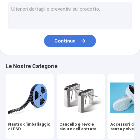
Metropolitana di ESD
Carrete di plastica
Vassoi di plastica di ESD
Continua
Contenitore d'imballaggio di bolla
Sedia delle feci di ESD
Le Nostre Categorie
Anti accessori statici
nuovo
smt
tessuto di ESD
Nastro d'imballaggio
Cancello girevole
Accessori del 
di ESD
sicuro dell'entrata
senza polvere