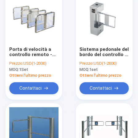
Porta di velocità a
Sistema pedonale del
controllo remoto -
bordo del controllo di
giradischi
accesso di acciaio
Prezzo:
USD(1-2000)
Prezzo:
USD(1-2000)
antincollisione in
inossidabile del
MOQ:
1Set
MOQ:
1set
acciaio inossidabile,
portone 304 della
40 P/min, per un
barriera
Ottieni l'ultimo prezzo
Ottieni l'ultimo prezzo
accesso sicuro
dell'oscillazione
Contattaci
Contattaci
Casa
Prodotti
Chi siamo