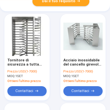
Dai il tuo requisito
Tornitore di
Acciaio inossidabile
sicurezza a tutta
del cancello girevole
altezza IP54 - canale
sicuro dell'entrata di
Prezzo:
USD(1-7000)
Prezzo:
USD(1-7000)
singolo, acciaio
alta efficienza un
MOQ:
1SET
MOQ:
1SET
inossidabile 304, per
modo per i parchi di
stazione della
divertimenti
Ottieni l'ultimo prezzo
Ottieni l'ultimo prezzo
metropolitana
Contattaci
Contattaci