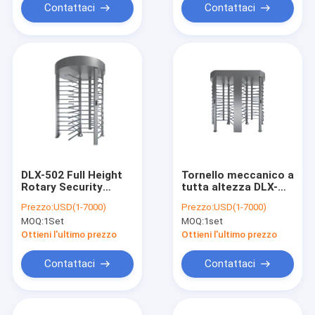
Contattaci
Contattaci
DLX-502 Full Height
Tornello meccanico a
Rotary Security
tutta altezza DLX-
Turnstile. 304 in
503 - Acciaio
Prezzo:
USD(1-7000)
Prezzo:
USD(1-7000)
acciaio inossidabile,
inossidabile 304, 30
MOQ:
1Set
MOQ:
1set
con scanner di
persone/min,
impronte
semiautomatico
Ottieni l'ultimo prezzo
Ottieni l'ultimo prezzo
digitali/codice QR.
Contattaci
Contattaci