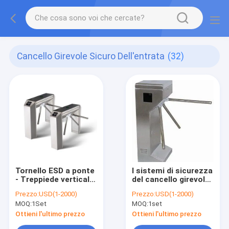
Cancello Girevole Sicuro Dell'entrata
(32)
Tornello ESD a ponte
I sistemi di sicurezza
- Treppiede verticale
del cancello girevole
ottagonale a tre rulli
della velocità veloce
Prezzo:
USD(1-2000)
Prezzo:
USD(1-2000)
in acciaio
prendono le impronte
MOQ:
1Set
MOQ:
1set
inossidabile 304 per il
digitali a o lettore di
controllo degli
schede di
Ottieni l'ultimo prezzo
Ottieni l'ultimo prezzo
accessi
identificazione RFID