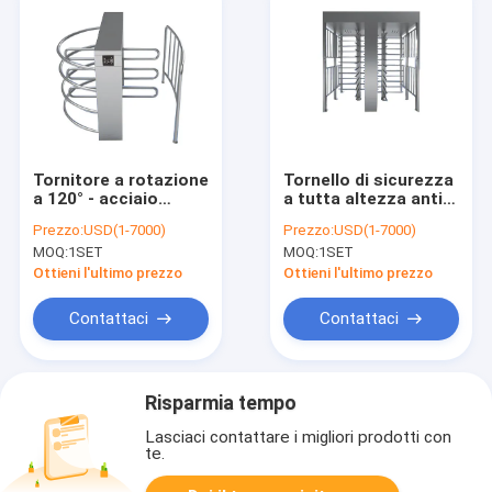
Tornitore a rotazione
Tornello di sicurezza
a 120° - acciaio
a tutta altezza anti-
inossidabile, a prova
scalata con display
Prezzo:
USD(1-7000)
Prezzo:
USD(1-7000)
di ruggine, per la
LED - Robusto per
MOQ:
1SET
MOQ:
1SET
sicurezza delle
strutture militari e ad
ferrovie/stazioni
alta sicurezza
Ottieni l'ultimo prezzo
Ottieni l'ultimo prezzo
ferroviarie
Contattaci
Contattaci
Risparmia tempo
Lasciaci contattare i migliori prodotti con
te.