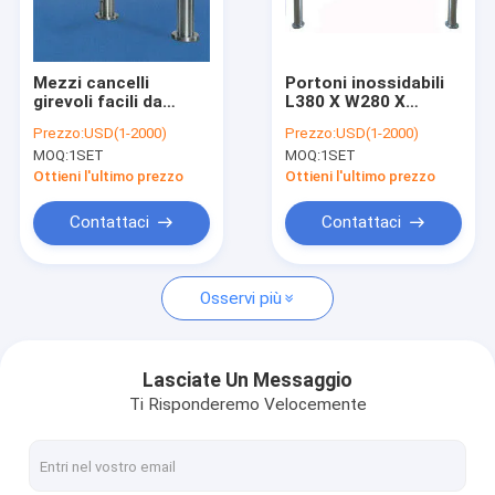
Fatory Tour
Controllo di qualità
Mezzi cancelli
Portoni inossidabili
girevoli facili da
L380 X W280 X
Contattaci
usare di altezza
H1000mm della
Prezzo:
USD(1-2000)
Prezzo:
USD(1-2000)
inossidabili per il
barriera
MOQ:
1SET
MOQ:
1SET
sistema del controllo
dell'oscillazione del
notizie
di accesso
cancello girevole del
Ottieni l'ultimo prezzo
Ottieni l'ultimo prezzo
portone di velocità
Tutti i casi
Contattaci
Contattaci
Osservi più
Nastro d'imballaggio di ESD
Cancello girevole sicuro dell'entrata
Lasciate Un Messaggio
Ti Risponderemo Velocemente
Accessori del locale senza polvere
Nastro di copertura