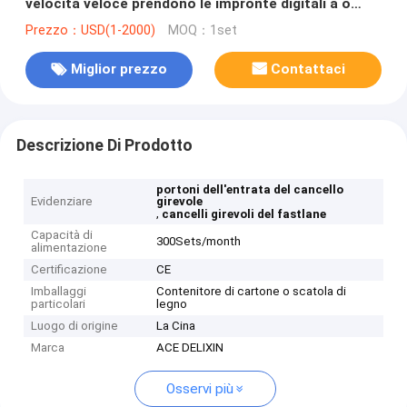
velocità veloce prendono le impronte digitali a o
lettore di schede di identificazione RFID
Prezzo：USD(1-2000)
MOQ：1set
Miglior prezzo
Contattaci
Descrizione Di Prodotto
portoni dell'entrata del cancello
Evidenziare
girevole
,
cancelli girevoli del fastlane
Capacità di
300Sets/month
alimentazione
Certificazione
CE
Imballaggi
Contenitore di cartone o scatola di
particolari
legno
Luogo di origine
La Cina
Marca
ACE DELIXIN
Osservi più