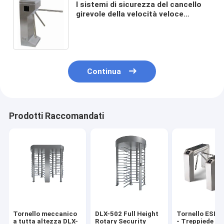
I sistemi di sicurezza del cancello
girevole della velocità veloce
prendono le impronte digitali a o
lettore di schede di identificazione
RFID
Continua
Prodotti Raccomandati
Tornello meccanico
DLX-502 Full Height
Tornello ESD a
a tutta altezza DLX-
Rotary Security
- Treppiede ve