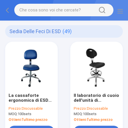
Sedia Delle Feci Di ESD
(49)
La cassaforte
Il laboratorio di cuoio
ergonomica di ESD
dell'unità di
presiede 440x410mm
elaborazione della
Prezzo:
Discussable
Prezzo:
Discussable
anello regolabile del
lega di alluminio usa
MOQ:
100sets
MOQ:
100sets
piede e di altezza
la sedia inossidabile
antistatica di ESD
Ottieni l'ultimo prezzo
Ottieni l'ultimo prezzo