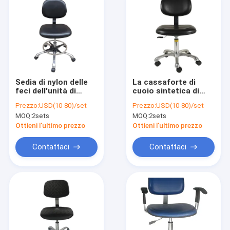
Sedia di nylon delle
La cassaforte di
feci dell'unità di
cuoio sintetica di
elaborazione ESD
ESD presiede
Prezzo:
USD(10-80)/set
Prezzo:
USD(10-80)/set
delle macchine per
420x450mm per il
MOQ:
2sets
MOQ:
2sets
colata continua di
posto di lavoro
PA, anti sedia statica
Ottieni l'ultimo prezzo
Ottieni l'ultimo prezzo
480x400mm
Contattaci
Contattaci
Casa
Prodotti
Chi siamo