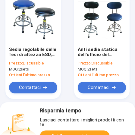
Sedia regolabile delle
Anti sedia statica
feci di altezza ESD,
dell'ufficio del
anti sedia statica del
laboratorio, feci del
Prezzo:
Discussible
Prezzo:
Discussible
laboratorio dell'unità
lavoro dell'unità di
MOQ:
2sets
MOQ:
2sets
di elaborazione
elaborazione con le
ruote
Ottieni l'ultimo prezzo
Ottieni l'ultimo prezzo
Contattaci
Contattaci
Risparmia tempo
Lasciaci contattare i migliori prodotti con
te.