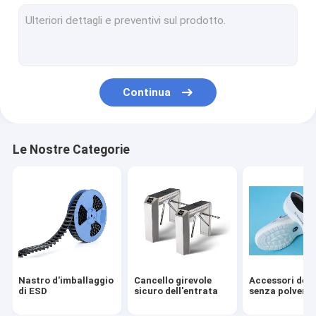
Metropolitana di ESD
Carrete di plastica
Vassoi di plastica di ESD
Continua
Contenitore d'imballaggio di bolla
Sedia delle feci di ESD
Le Nostre Categorie
Anti accessori statici
nuovo
smt
tessuto di ESD
Nastro d'imballaggio
Cancello girevole
Accessori del 
di ESD
sicuro dell'entrata
senza polvere