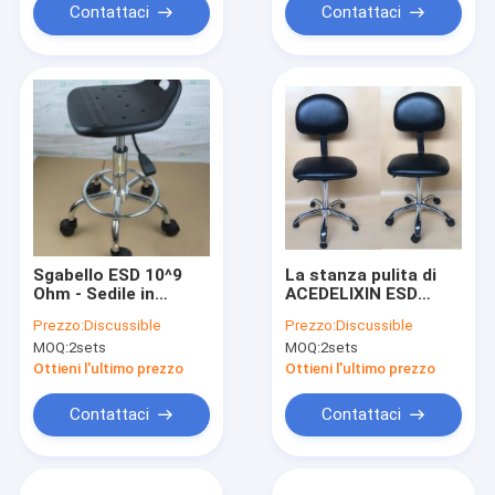
Contattaci
Contattaci
Sgabello ESD 10^9
La stanza pulita di
Ohm - Sedile in
ACEDELIXIN ESD
poliuretano
presiede l'anti
Prezzo:
Discussible
Prezzo:
Discussible
stampato
elettricità statica
MOQ:
2sets
MOQ:
2sets
320x300mm
per la fabbrica
farmaceutica
Ottieni l'ultimo prezzo
Ottieni l'ultimo prezzo
Contattaci
Contattaci