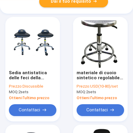
Dai il tuo requisito
Sedia antistatica
materiale di cuoio
delle feci della
sintetico regolabile
stanza senza polvere
di 320mm ESD dei
Prezzo:
Discussible
Prezzo:
USD(10-80)/set
ESD dell'unità di
panchetti ergonomici
MOQ:
2sets
MOQ:
2sets
elaborazione con le
del lavoro
ruote per la fabbrica
Ottieni l'ultimo prezzo
Ottieni l'ultimo prezzo
farmaceutica
Contattaci
Contattaci