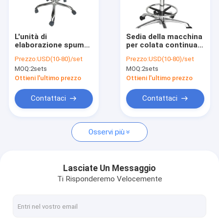
Fatory Tour
Controllo di qualità
L'unità di
Sedia della macchina
elaborazione spuma
per colata continua
Contattaci
sedia delle feci di
ESD del PE con
Prezzo:
USD(10-80)/set
Prezzo:
USD(10-80)/set
ESD, sedia
controllo regolabile
MOQ:
2sets
MOQ:
2sets
antistatica
di altezza del
notizie
440x440mm
bracciolo 420-
Ottieni l'ultimo prezzo
Ottieni l'ultimo prezzo
dell'ufficio di ESD
560mm
Tutti i casi
Contattaci
Contattaci
Osservi più
Nastro d'imballaggio di ESD
Cancello girevole sicuro dell'entrata
Lasciate Un Messaggio
Ti Risponderemo Velocemente
Accessori del locale senza polvere
Nastro di copertura