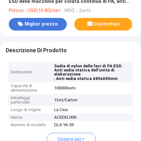
ESD delle macchine per colata continua di PA, anti
sedia statica 480x400mm
Prezzo：USD(10-80)/set
MOQ：2sets
Miglior prezzo
Contattaci
Descrizione Di Prodotto
,
Sedia di nylon delle feci di PA ESD
Anti sedia statica dell'unità di
Evidenziare
elaborazione
,
Anti sedia statica 480x400mm
Capacità di
100000sets
alimentazione
Imballaggi
1Set/Carton
particolari
Luogo di origine
La Cina
Marca
ACEDELIXIN
Numero di modello
DLX-YK-59
Osservi più