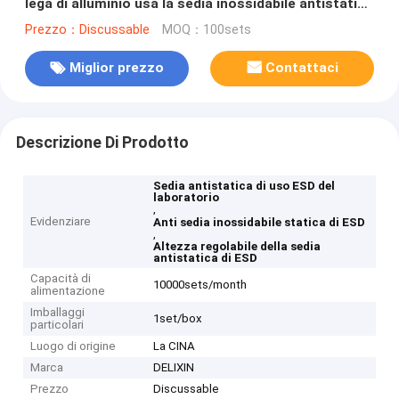
lega di alluminio usa la sedia inossidabile antistatica
di ESD
Prezzo：Discussable
MOQ：100sets
Miglior prezzo
Contattaci
Descrizione Di Prodotto
Sedia antistatica di uso ESD del
laboratorio
,
Evidenziare
Anti sedia inossidabile statica di ESD
,
Altezza regolabile della sedia
antistatica di ESD
Capacità di
10000sets/month
alimentazione
Imballaggi
1set/box
particolari
Luogo di origine
La CINA
Marca
DELIXIN
Prezzo
Discussable