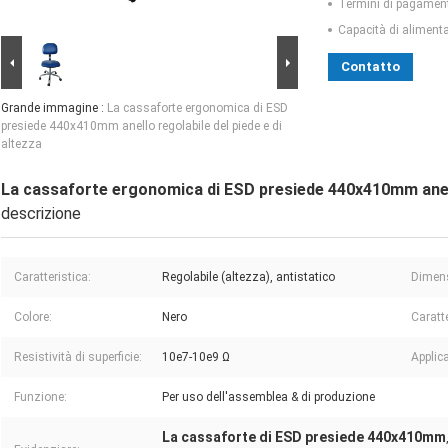
Termini di pagamen
Capacità di aliment
Contatto
Grande immagine :
La cassaforte ergonomica di ESD
presiede 440x410mm anello regolabile del piede e di
altezza
La cassaforte ergonomica di ESD presiede 440x410mm anello
descrizione
Caratteristica:
Regolabile (altezza), antistatico
Dimens
Colore:
Nero
Caratte
Resistività di superficie:
10e7-10e9 Ω
Applic
Funzione:
Per uso dell'assemblea & di produzione
La cassaforte di ESD presiede 440x410mm