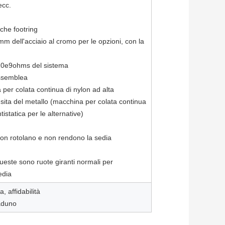
ecc.
che footring
 dell'acciaio al cromo per le opzioni, con la
-10e9ohms del sistema
assemblea
per colata continua di nylon ad alta
nsita del metallo (macchina per colata continua
statica per le alternative)
non rotolano e non rendono la sedia
e sono ruote giranti normali per
edia
, affidabilità
raduno