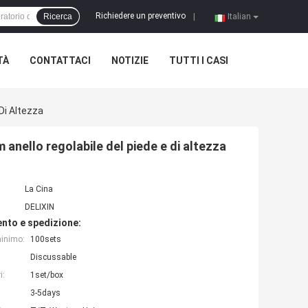
Richiedere un preventivo
Ricerca
|
Italian
TÀ
CONTATTACI
NOTIZIE
TUTTI I CASI
Di Altezza
nello regolabile del piede e di altezza
La Cina
DELIXIN
nto e spedizione:
minimo:
100sets
Discussable
i:
1set/box
3-5days