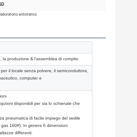
ESD
 laboratorio antistatico
ro, la produzione & l'assemblea di compito
per il locale senza polvere, il semiconduttore,
rmaceutico, computer e
ioni
opzioni disponibili per sia lo schienale che
zza pneumatica di facile impiego del sedile
gas 160#): In genere 6 dimensioni
ltezze differenti.