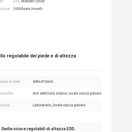
to:
T/T, Western Union
azione:
10000sets/month
 regolabile del piede e di altezza
ione di Seat:
440x410mm
ristiche:
Anti elettricità statica, locale senza polvere
azione:
Laboratorio, locale senza polvere
Sedie sicure regolabili di altezza ESD
,
,