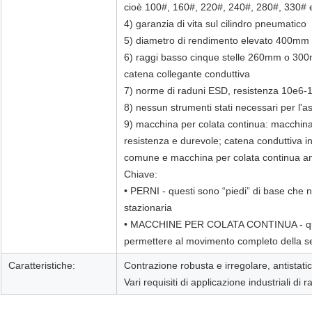
cioè 100#, 160#, 220#, 240#, 280#, 330# 
4) garanzia di vita sul cilindro pneumatico
5) diametro di rendimento elevato 400mm 
6) raggi basso cinque stelle 260mm o 300mm
catena collegante conduttiva
7) norme di raduni ESD, resistenza 10e6
8) nessun strumenti stati necessari per l'
9) macchina per colata continua: macchina 
resistenza e durevole; catena conduttiva i
comune e macchina per colata continua anti
Chiave:
• PERNI - questi sono “piedi” di base che 
stazionaria
• MACCHINE PER COLATA CONTINUA - quest
permettere al movimento completo della s
Caratteristiche:
Contrazione robusta e irregolare, antistatica
Vari requisiti di applicazione industriali di 