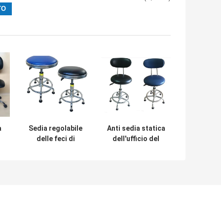
a
Sedia regolabile
Anti sedia statica
delle feci di
dell'ufficio del
altezza ESD, anti
laboratorio, feci
à
sedia statica del
del lavoro
laboratorio
dell'unità di
dell'unità di
elaborazione con
elaborazione
le ruote