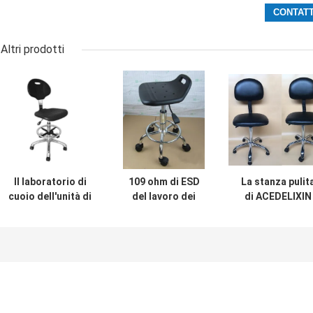
Altri prodotti
Il laboratorio di
109 ohm di ESD
La stanza pulit
cuoio dell'unità di
del lavoro dei
di ACEDELIXIN
elaborazione
panchetti di unità
ESD presiede
della lega di
di elaborazione
l'anti elettricit
alluminio usa la
della sedia
statica per la
sedia
320x300mm una
fabbrica
inossidabile
formazione di
farmaceutica
antistatica di ESD
volta