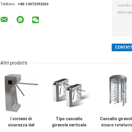
Telefono:
+86-13672393263
Altri prodotti
I sistemi di
Tipo cancello
Cancello girevo
sicurezza del
girevole verticale
sicuro rotatori
cancello girevole
ottagonale del
dell'entrata,