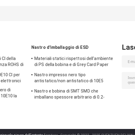
della velocità
ponte del
cancello girevo
veloce prendono
treppiede di tre
pieno di altezz
le impronte
rotoli del
con l'impronta
digitali a o lettore
cancello girevole
digitale/ricerc
di schede di
di ESD
del QR Code
identificazione
RFID
Las
Nastro d'imballaggio di ESD
 CI della
Materiali statici rispettosi dell'ambiente
enza ROHS di
di PS della bobina e di Grey Card Paper
Smd Tape anti
0E10 CI per
Nastro impresso nero tipo
elettronici
antistatico/non antistatico di 10E5
impermeabile del trasportatore
ero di
Nastro e bobina di SMT SMD che
10E10 la
imballano spessore arbitrario di 0.2-
PETG CI
0.5mm