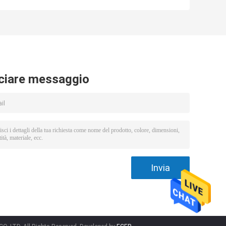
le
persone/min del
dell'entrata che
a
cancello girevole
gira per la
meccanico di
stazione
a
stile
ferroviaria
ferroviaria
ciare messaggio