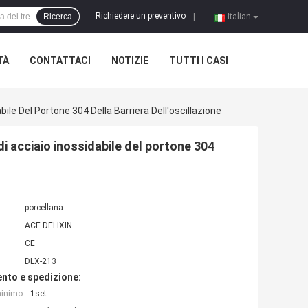
Richiedere un preventivo
Ricerca
|
Italian
TÀ
CONTATTACI
NOTIZIE
TUTTI I CASI
le Del Portone 304 Della Barriera Dell'oscillazione
i acciaio inossidabile del portone 304
porcellana
ACE DELIXIN
CE
DLX-213
nto e spedizione:
minimo:
1set