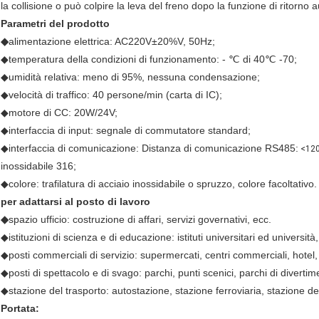
la collisione o può colpire la leva del freno dopo la funzione di ritorno 
Parametri del prodotto
◆
alimentazione elettrica: AC220V±20%V, 50Hz;
◆temperatura della condizioni di funzionamento: - ℃ di 40℃ -70;
◆umidità relativa: meno di 95%, nessuna condensazione;
◆velocità di traffico: 40 persone/min (carta di IC);
◆motore di CC: 20W/24V;
◆interfaccia di input: segnale di commutatore standard;
◆interfaccia di comunicazione: Distanza di comunicazione RS485:
<120
inossidabile 316;
◆colore: trafilatura di acciaio inossidabile o spruzzo, colore facoltativo.
per adattarsi al posto di lavoro
◆
spazio ufficio: costruzione di affari, servizi governativi, ecc.
◆istituzioni di scienza e di educazione: istituti universitari ed università, 
◆posti commerciali di servizio: supermercati, centri commerciali, hotel,
◆posti di spettacolo e di svago: parchi, punti scenici, parchi di divertim
◆stazione del trasporto: autostazione, stazione ferroviaria, stazione de
Portata: