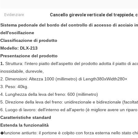
Cancello girevole verticale del treppiede
c
Evidenziare:
,
Sistema pedonale del bordo del controllo di accesso di acciaio in
dell'oscillazione
Classificazione di prodotto
Modello: DLX-213
Presentazione del prodotto
1.
Struttura: l'intero piatto dell'aspetto del prodotto adotta il piatto di
inossidabile, durevole,
2. Dimensioni: Altezza 1000 (millimetro) di Length380xWidth280×
3. Peso: 40kg.
4. Lunghezza della leva del freno: 600 (millimetro)
5. Direzione della leva del freno: unidirezionale e bidirezionale (facoltat
6. Luogo di lavoro: dell'interno ed all'aperto (è migliore avere un riparo 
Caratteristiche standard
Estenda la funzionalità
◆
funzione antiurto: il portone è colpito con forza esterna nello stato c