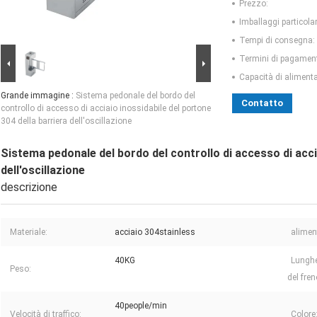
Prezzo:
Imballaggi particolar
Tempi di consegna:
Termini di pagamen
Capacità di aliment
Grande immagine :
Sistema pedonale del bordo del
Contatto
controllo di accesso di acciaio inossidabile del portone
304 della barriera dell'oscillazione
Sistema pedonale del bordo del controllo di accesso di accia
dell'oscillazione
descrizione
Materiale:
acciaio 304stainless
alimen
40KG
Lunghe
Peso:
del fren
40people/min
Velocità di traffico:
Colore