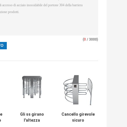
(
0
/ 3000)
le
Gli ss girano
Cancello girevole
o
l'altezza
sicuro
completa 30
inossidabile 120