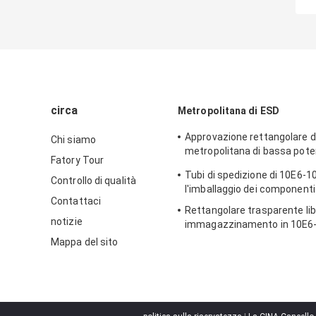
circa
Metropolitana di ESD
Approvazione rettangolare di
Chi siamo
metropolitana di bassa pot
Fatory Tour
imballaggio di plastica
Tubi di spedizione di 10E6-1
Controllo di qualità
l'imballaggio dei componenti 
Contattaci
Rettangolare trasparente lib
notizie
immagazzinamento in 10E6-
metropolitana dell'alogeno 
Mappa del sito