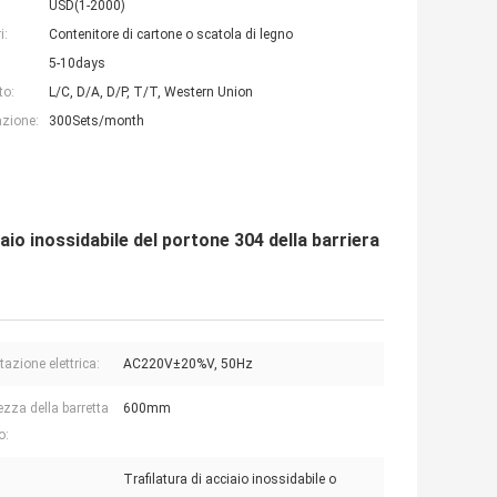
USD(1-2000)
i:
Contenitore di cartone o scatola di legno
5-10days
to:
L/C, D/A, D/P, T/T, Western Union
azione:
300Sets/month
io inossidabile del portone 304 della barriera
tazione elettrica:
AC220V±20%V, 50Hz
zza della barretta
600mm
o:
Trafilatura di acciaio inossidabile o
: