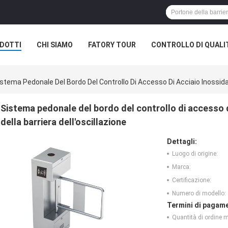
DOTTI
CHI SIAMO
FATORY TOUR
CONTROLLO DI QUALI
stema Pedonale Del Bordo Del Controllo Di Accesso Di Acciaio Inossidabi
Sistema pedonale del bordo del controllo di accesso d
della barriera dell'oscillazione
Dettagli:
Luogo di origine:
Marca:
Certificazione:
Numero di modello:
Termini di pagame
Quantità di ordine 