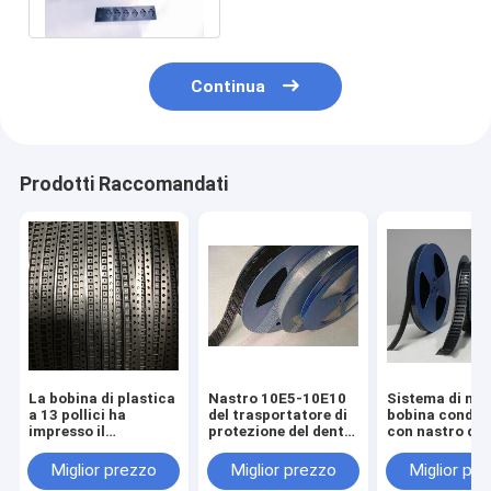
portatori su misura
Continua
Prodotti Raccomandati
La bobina di plastica
Nastro 10E5-10E10
Sistema di nas
a 13 pollici ha
del trasportatore di
bobina condut
impresso il
protezione del dente
con nastro di
trasportatore che il
di Smart Card tre
copertura -
nastro 10E5-10E10
Dimensioni
Miglior prezzo
Miglior prezzo
Miglior pr
personalizza la
accurate,