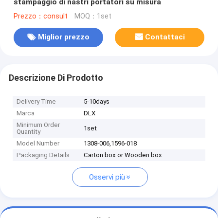
stampaggio di nastri portatori su misura
Prezzo：consult
MOQ：1set
Miglior prezzo
Contattaci
Descrizione Di Prodotto
Delivery Time
5-10days
Marca
DLX
Minimum Order
1set
Quantity
Model Number
1308-006,1596-018
Packaging Details
Carton box or Wooden box
Osservi più