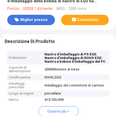
d'imballaggio della bobina di nastro di ESD ha
approvato
Prezzo：USD(0.1-6)/meter
MOQ：2000 metri
Miglior prezzo
Contattaci
Descrizione Di Prodotto
,
Nastro d'imballaggio di PS ESD
Evidenziare
,
Nastro d'imballaggio di ROHS ESD
Nastro e bobina d'imballaggio del PC
Capacità di
200000meters al mese
alimentazione
Certificazione
ROHS,SGS
Imballaggi
Imballaggio del contenitore di cartone
particolari
Luogo di origine
porcellana
Marca
ACE DELIXIN
Osservi più