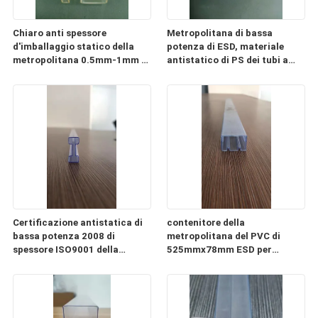
Chiaro anti spessore
Metropolitana di bassa
d'imballaggio statico della
potenza di ESD, materiale
metropolitana 0.5mm-1mm di
antistatico di PS dei tubi a
ESD del PC di plastica della
memoria di immagini di CI
metropolitana
Certificazione antistatica di
contenitore della
bassa potenza 2008 di
metropolitana del PVC di
spessore ISO9001 della
525mmx78mm ESD per
metropolitana 0.3mm-2mm
l'imballaggio del modulo di
alimentazione