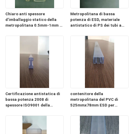
Chiaro anti spessore
Metropolitana di bassa
d'imballaggio statico della
potenza di ESD, materiale
metropolitana 0.5mm-1mm di
antistatico di PS dei tubi a
ESD del PC di plastica della
memoria di immagini di CI
metropolitana
Certificazione antistatica di
contenitore della
bassa potenza 2008 di
metropolitana del PVC di
spessore ISO9001 della
525mmx78mm ESD per
metropolitana 0.3mm-2mm
l'imballaggio del modulo di
alimentazione