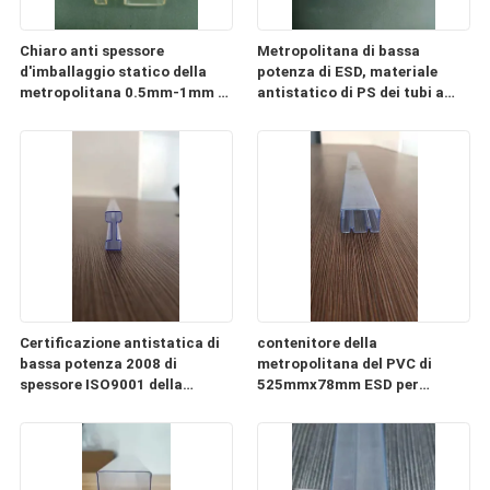
Chiaro anti spessore
Metropolitana di bassa
d'imballaggio statico della
potenza di ESD, materiale
metropolitana 0.5mm-1mm di
antistatico di PS dei tubi a
ESD del PC di plastica della
memoria di immagini di CI
metropolitana
Certificazione antistatica di
contenitore della
bassa potenza 2008 di
metropolitana del PVC di
spessore ISO9001 della
525mmx78mm ESD per
metropolitana 0.3mm-2mm
l'imballaggio del modulo di
alimentazione