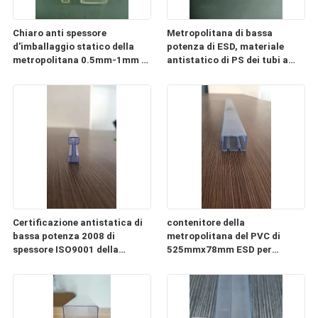
Chiaro anti spessore
Metropolitana di bassa
d'imballaggio statico della
potenza di ESD, materiale
metropolitana 0.5mm-1mm di
antistatico di PS dei tubi a
ESD del PC di plastica della
memoria di immagini di CI
metropolitana
Certificazione antistatica di
contenitore della
bassa potenza 2008 di
metropolitana del PVC di
spessore ISO9001 della
525mmx78mm ESD per
metropolitana 0.3mm-2mm
l'imballaggio del modulo di
alimentazione