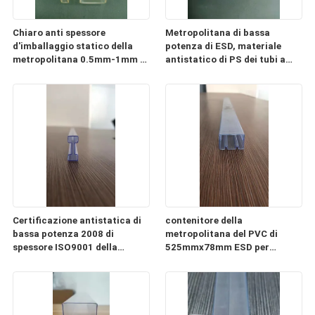
Chiaro anti spessore
Metropolitana di bassa
d'imballaggio statico della
potenza di ESD, materiale
metropolitana 0.5mm-1mm di
antistatico di PS dei tubi a
ESD del PC di plastica della
memoria di immagini di CI
metropolitana
Certificazione antistatica di
contenitore della
bassa potenza 2008 di
metropolitana del PVC di
spessore ISO9001 della
525mmx78mm ESD per
metropolitana 0.3mm-2mm
l'imballaggio del modulo di
alimentazione