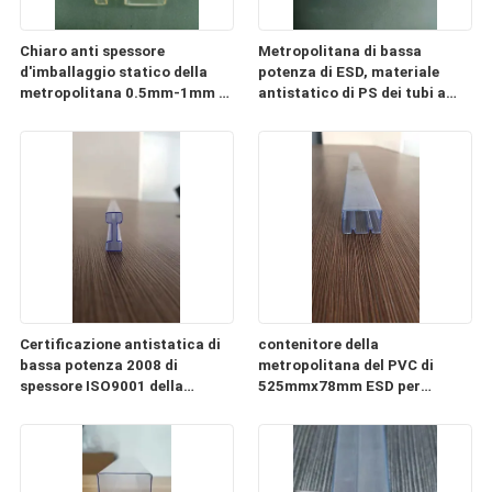
Chiaro anti spessore
Metropolitana di bassa
d'imballaggio statico della
potenza di ESD, materiale
metropolitana 0.5mm-1mm di
antistatico di PS dei tubi a
ESD del PC di plastica della
memoria di immagini di CI
metropolitana
Certificazione antistatica di
contenitore della
bassa potenza 2008 di
metropolitana del PVC di
spessore ISO9001 della
525mmx78mm ESD per
metropolitana 0.3mm-2mm
l'imballaggio del modulo di
alimentazione