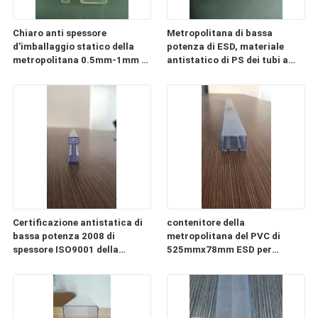
Chiaro anti spessore
Metropolitana di bassa
d'imballaggio statico della
potenza di ESD, materiale
metropolitana 0.5mm-1mm di
antistatico di PS dei tubi a
ESD del PC di plastica della
memoria di immagini di CI
metropolitana
Certificazione antistatica di
contenitore della
bassa potenza 2008 di
metropolitana del PVC di
spessore ISO9001 della
525mmx78mm ESD per
metropolitana 0.3mm-2mm
l'imballaggio del modulo di
alimentazione