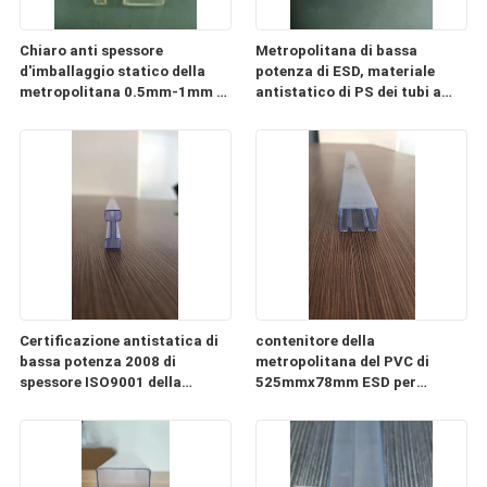
Chiaro anti spessore
Metropolitana di bassa
d'imballaggio statico della
potenza di ESD, materiale
metropolitana 0.5mm-1mm di
antistatico di PS dei tubi a
ESD del PC di plastica della
memoria di immagini di CI
metropolitana
Certificazione antistatica di
contenitore della
bassa potenza 2008 di
metropolitana del PVC di
spessore ISO9001 della
525mmx78mm ESD per
metropolitana 0.3mm-2mm
l'imballaggio del modulo di
alimentazione