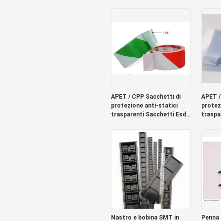
Adesivo da 0.025mm
bobina
trasp
APET / CPP Sacchetti di
APET /
protezione anti-statici
protez
trasparenti Sacchetti Esd
traspa
per elettronica 0,075 mm
per el
Nastro e bobina SMT in
Penna 