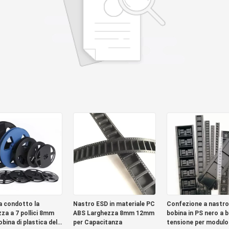
 condotto la
Nastro ESD in materiale PC
Confezione a nastro
zza a 7 pollici 8mm
ABS Larghezza 8mm 12mm
bobina in PS nero a 
obina di plastica della
per Capacitanza
tensione per modulo