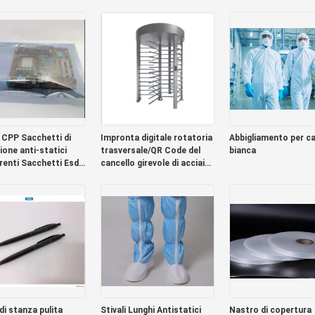
 del nastro del
ortatore 12mm 16mm
 CPP Sacchetti di
Impronta digitale rotatoria
Abbigliamento per c
ione anti-statici
trasversale/QR Code del
bianca
renti Sacchetti Esd
cancello girevole di acciaio
ettronica 0,075 mm
inossidabile di sicurezza
304
di stanza pulita
Stivali Lunghi Antistatici
Nastro di copertura