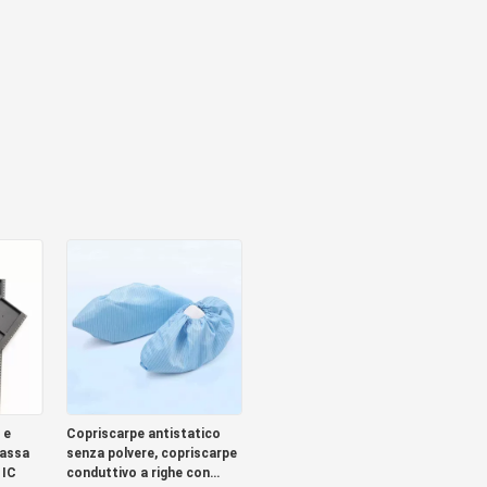
 e
Copriscarpe antistatico
bassa
senza polvere, copriscarpe
 IC
conduttivo a righe con