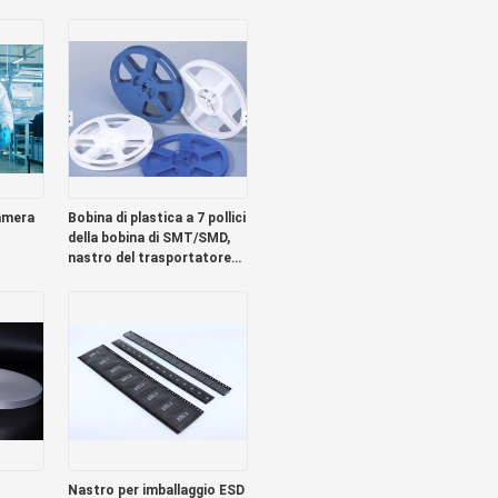
suola morbida
amera
Bobina di plastica a 7 pollici
della bobina di SMT/SMD,
nastro del trasportatore
principale 5050 SMD
Nastro per imballaggio ESD