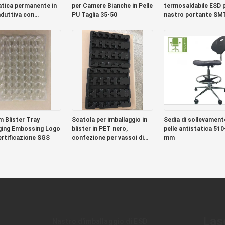
atica permanente in
per Camere Bianche in Pelle
termosaldabile ESD 
duttiva con
PU Taglia 35-50
nastro portante SM
icazione SGS
 Blister Tray
Scatola per imballaggio in
Sedia di sollevament
ing Embossing Logo
blister in PET nero,
pelle antistatica 51
rtificazione SGS
confezione per vassoi di
mm
cioccolato ROHS
Las
Nastro d'imballaggio di ESD