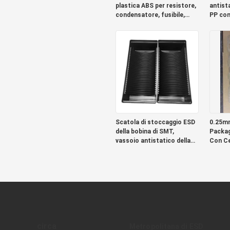
plastica ABS per resistore,
antist
condensatore, fusibile,
PP con
trasformatore IC
certif
Scatola di stoccaggio ESD
0.25mm
della bobina di SMT,
Packag
vassoio antistatico della
Con Ce
bobina del locale senza
polvere ESD
circa
Metropolitana di ESD