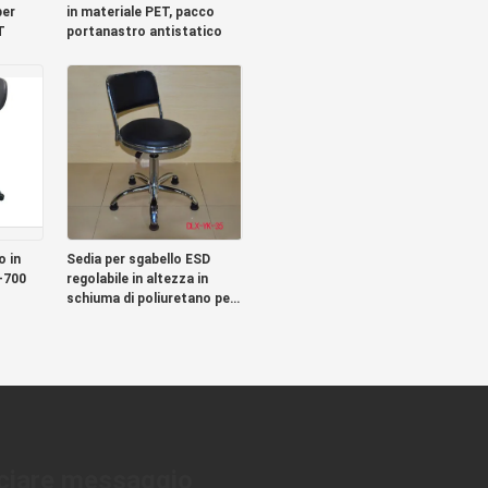
per
in materiale PET, pacco
T
portanastro antistatico
o in
Sedia per sgabello ESD
0-700
regolabile in altezza in
schiuma di poliuretano per
una stanza senza polvere
ciare messaggio