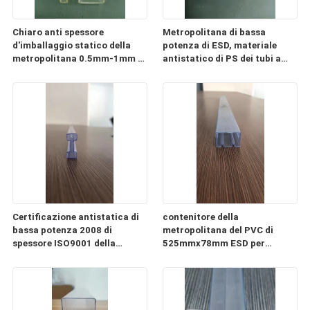
Chiaro anti spessore
Metropolitana di bassa
d'imballaggio statico della
potenza di ESD, materiale
metropolitana 0.5mm-1mm di
antistatico di PS dei tubi a
ESD del PC di plastica della
memoria di immagini di CI
metropolitana
Certificazione antistatica di
contenitore della
bassa potenza 2008 di
metropolitana del PVC di
spessore ISO9001 della
525mmx78mm ESD per
metropolitana 0.3mm-2mm
l'imballaggio del modulo di
alimentazione