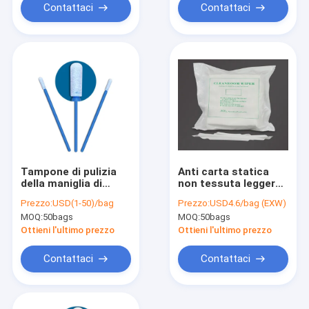
Contattaci
Contattaci
Tampone di pulizia
Anti carta statica
della maniglia di
non tessuta leggera
plastica di verde
9" del locale senza
Prezzo:
USD(1-50)/bag
Prezzo:
USD4.6/bag (EXW)
della testa della
polvere del
MOQ:
50bags
MOQ:
50bags
spugna del locale
tergicristallo delle
senza polvere per la
strofinate X 9"
Ottieni l'ultimo prezzo
Ottieni l'ultimo prezzo
tastiera
dimensione
Contattaci
Contattaci