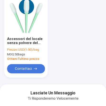
Accessori del locale
senza polvere del
polipropilene,
Prezzo:
USD(1-50)/bag
tamponi sicuri di
MOQ:
50bags
verde ESD della
spugna
Ottieni l'ultimo prezzo
Contattaci
Lasciate Un Messaggio
Ti Risponderemo Velocemente