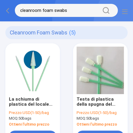
Cleanroom Foam Swabs
(5)
La schiuma di
Testa di plastica
plastica del locale
della spugna del
senza polvere della
polipropilene ESD del
Prezzo:
USD(1-50)/bag
Prezzo:
USD(1-50)/bag
maniglia dei prodotti
tampone della
MOQ:
50bags
MOQ:
50bags
verdi del locale senza
schiuma della
polvere tampona il
maniglia
Ottieni l'ultimo prezzo
Ottieni l'ultimo prezzo
polipropilene