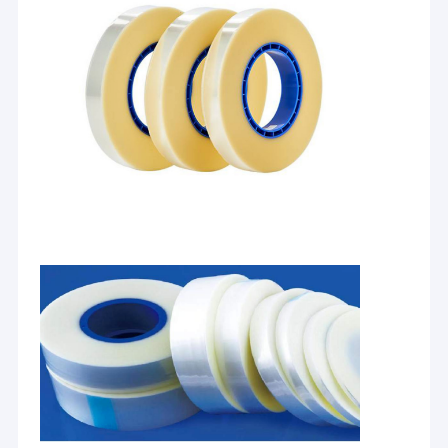
Casa
SHENZHEN DELIXIN CO.,LTD
è una delle più grandi società del
gruppo con oltre 30 anni di storia nel settore dei materiali di
Prodotti
imballaggio in Cina. La nostra sede principale si trova a
Singapore. Abbiamo diverse filiali in Malesia, Indonesia,
Chi siamo
Thailandia e così via. Integra progettazione, produzione,
fabbricazione e servizio nel suo complesso.