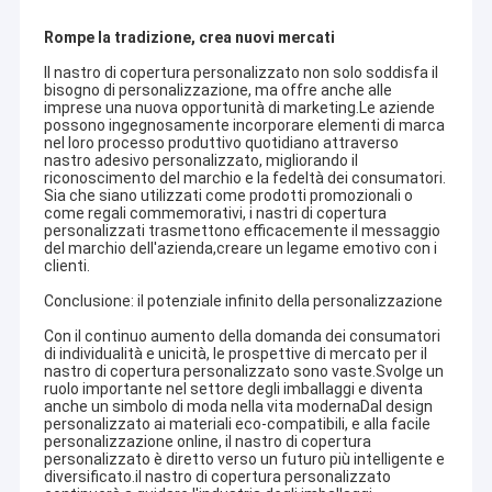
Fatory Tour
Rompe la tradizione, crea nuovi mercati
Controllo di qualità
Il nastro di copertura personalizzato non solo soddisfa il
bisogno di personalizzazione, ma offre anche alle
imprese una nuova opportunità di marketing.Le aziende
Contattaci
possono ingegnosamente incorporare elementi di marca
nel loro processo produttivo quotidiano attraverso
nastro adesivo personalizzato, migliorando il
notizie
riconoscimento del marchio e la fedeltà dei consumatori.
Sia che siano utilizzati come prodotti promozionali o
come regali commemorativi, i nastri di copertura
Tutti i casi
personalizzati trasmettono efficacemente il messaggio
del marchio dell'azienda,creare un legame emotivo con i
clienti.
Conclusione: il potenziale infinito della personalizzazione
Nastro d'imballaggio di ESD
Con il continuo aumento della domanda dei consumatori
di individualità e unicità, le prospettive di mercato per il
Cancello girevole sicuro dell'entrata
nastro di copertura personalizzato sono vaste.Svolge un
ruolo importante nel settore degli imballaggi e diventa
anche un simbolo di moda nella vita modernaDal design
Accessori del locale senza polvere
personalizzato ai materiali eco-compatibili, e alla facile
personalizzazione online, il nastro di copertura
Nastro di copertura
personalizzato è diretto verso un futuro più intelligente e
diversificato.il nastro di copertura personalizzato