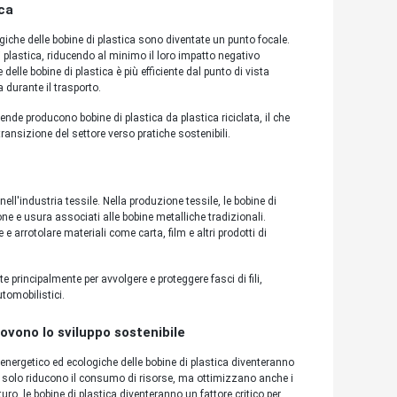
ica
iche delle bobine di plastica sono diventate un punto focale.
 di plastica, riducendo al minimo il loro impatto negativo
delle bobine di plastica è più efficiente dal punto di vista
 durante il trasporto.
iende producono bobine di plastica da plastica riciclata, il che
a transizione del settore verso pratiche sostenibili.
ell'industria tessile. Nella produzione tessile, le bobine di
ione e usura associati alle bobine metalliche tradizionali.
 e arrotolare materiali come carta, film e altri prodotti di
e principalmente per avvolgere e proteggere fasci di fili,
utomobilistici.
ovono lo sviluppo sostenibile
 energetico ed ecologiche delle bobine di plastica diventeranno
non solo riducono il consumo di risorse, ma ottimizzano anche i
uro, le bobine di plastica diventeranno un fattore critico per