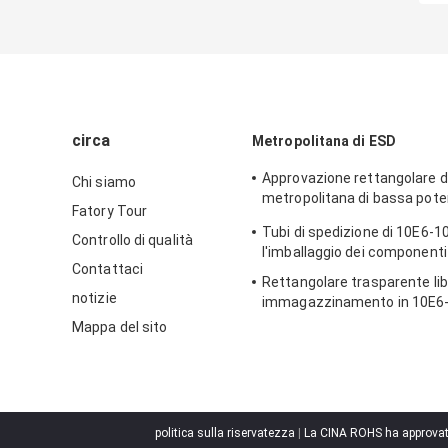
circa
Metropolitana di ESD
Approvazione rettangolare di
Chi siamo
metropolitana di bassa pot
Fatory Tour
imballaggio di plastica
Tubi di spedizione di 10E6-1
Controllo di qualità
l'imballaggio dei componenti 
Contattaci
Rettangolare trasparente lib
notizie
immagazzinamento in 10E6-
metropolitana dell'alogeno 
Mappa del sito
politica sulla riservatezza
|
La CINA ROHS ha approvato