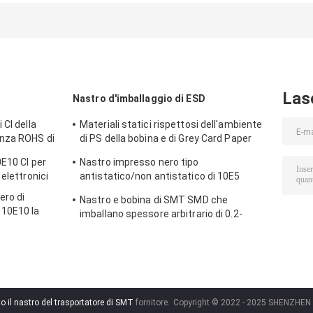
Las
Nastro d'imballaggio di ESD
 CI della
Materiali statici rispettosi dell'ambiente
enza ROHS di
di PS della bobina e di Grey Card Paper
Smd Tape anti
0E10 CI per
Nastro impresso nero tipo
elettronici
antistatico/non antistatico di 10E5
impermeabile del trasportatore
ero di
Nastro e bobina di SMT SMD che
10E10 la
imballano spessore arbitrario di 0.2-
PETG CI
0.5mm
 il nastro del trasportatore di SMT
fornitore.
Copyright © 2022 - 2025 SHENZHEN DE