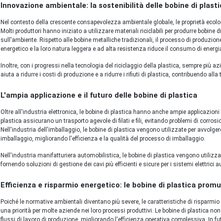
Innovazione ambientale: la sostenibilità delle bobine di plast
Nel contesto della crescente consapevolezza ambientale globale, le proprietà ecolog
Molti produttori hanno iniziato a utilizzare materiali riciclabili per produrre bobine
sull'ambiente. Rispetto alle bobine metalliche tradizionali, il processo di produzione 
energetico e la loro natura leggera e ad alta resistenza riduce il consumo di energia
Inoltre, con i progressi nella tecnologia del riciclaggio della plastica, sempre più az
aiuta a ridurre i costi di produzione e a ridurre i rifiuti di plastica, contribuendo all
L'ampia applicazione e il futuro delle bobine di plastica
Oltre all'industria elettronica, le bobine di plastica hanno anche ampie applicazioni n
plastica assicurano un trasporto agevole di filati e fili, evitando problemi di corros
Nell'industria dell'imballaggio, le bobine di plastica vengono utilizzate per avvolgere
imballaggio, migliorando l'efficienza e la qualità del processo di imballaggio.
Nell'industria manifatturiera automobilistica, le bobine di plastica vengono utilizzat
fornendo soluzioni di gestione dei cavi più efficienti e sicure per i sistemi elettrici a
Efficienza e risparmio energetico: le bobine di plastica promu
Poiché le normative ambientali diventano più severe, le caratteristiche di risparmio
una priorità per molte aziende nei loro processi produttivi. Le bobine di plastica 
flussi di lavoro di produzione, migliorando l'efficienza operativa complessiva. In fut