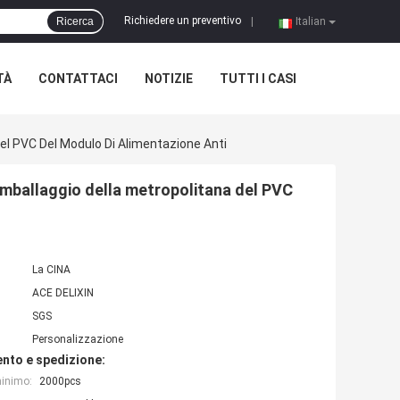
Richiedere un preventivo
Ricerca
|
Italian
TÀ
CONTATTACI
NOTIZIE
TUTTI I CASI
Del PVC Del Modulo Di Alimentazione Anti
'imballaggio della metropolitana del PVC
La CINA
ACE DELIXIN
SGS
Personalizzazione
nto e spedizione:
minimo:
2000pcs