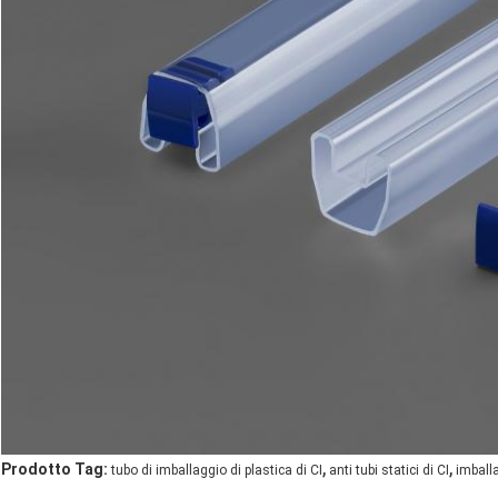
,
,
Prodotto Tag:
tubo di imballaggio di plastica di CI
anti tubi statici di CI
imballa