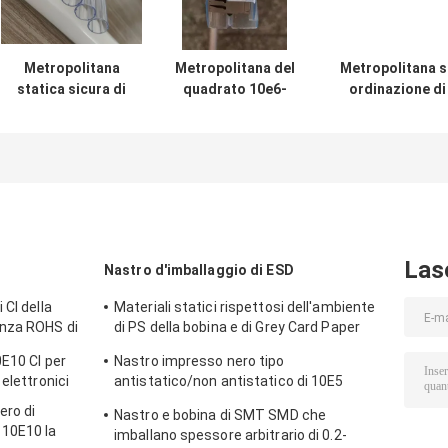
Metropolitana
Metropolitana del
Metropolitana s
statica sicura di
quadrato 10e6-
ordinazione di
ESD anti chiara
10e9 ESD del PVC,
Petg ESD che
per il carico dei
tubi di spedizione
imballa spessor
componenti
di plastica per i
di 1.0mm - di
elettronici
componenti
0.5mm con i
elettronici
cappucci
protettivi
Las
Nastro d'imballaggio di ESD
 CI della
Materiali statici rispettosi dell'ambiente
enza ROHS di
di PS della bobina e di Grey Card Paper
Smd Tape anti
0E10 CI per
Nastro impresso nero tipo
elettronici
antistatico/non antistatico di 10E5
impermeabile del trasportatore
ero di
Nastro e bobina di SMT SMD che
10E10 la
imballano spessore arbitrario di 0.2-