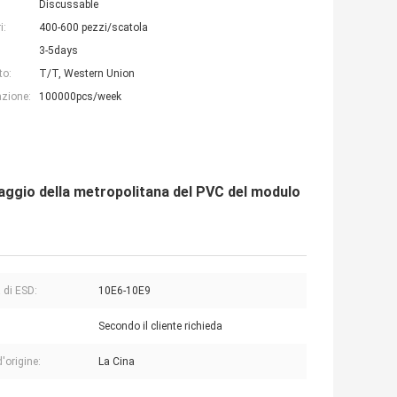
Discussable
i:
400-600 pezzi/scatola
3-5days
to:
T/T, Western Union
azione:
100000pcs/week
laggio della metropolitana del PVC del modulo
 di ESD:
10E6-10E9
Secondo il cliente richieda
'origine:
La Cina