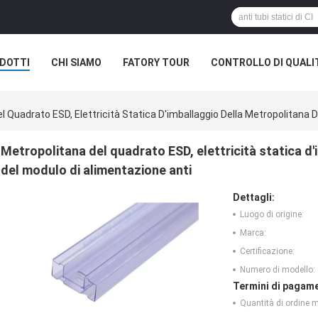
DOTTI
CHI SIAMO
FATORY TOUR
CONTROLLO DI QUALI
l Quadrato ESD, Elettricità Statica D'imballaggio Della Metropolitana 
Metropolitana del quadrato ESD, elettricità statica d
del modulo di alimentazione anti
Dettagli:
Luogo di origine:
Marca:
Certificazione:
Numero di modello:
Termini di pagame
Quantità di ordine 