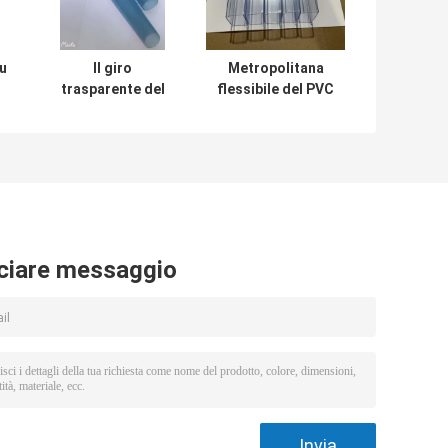
u
Il giro
Metropolitana
trasparente del
flessibile del PVC
PVC della
della radura di
e
metropolitana di
ESD che imballa
ESD flessibile per
lunghezza
l'imballaggio del
rettangolare
ROHS ha
300mm-600mm
certificato
ciare messaggio