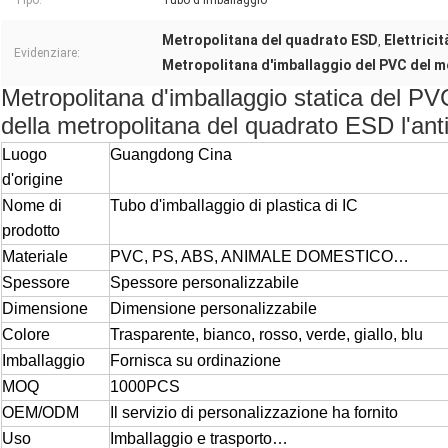
Tipo:
Tubo d'imballaggio
Metropolitana del quadrato ESD
Elettrici
,
Evidenziare:
Metropolitana d'imballaggio del PVC del m
Metropolitana d'imballaggio statica del PV
della metropolitana del quadrato ESD l'ant
Luogo
Guangdong Cina
d'origine
Nome di
Tubo d'imballaggio di plastica di IC
prodotto
Materiale
PVC, PS, ABS, ANIMALE DOMESTICO…
Spessore
Spessore personalizzabile
Dimensione
Dimensione personalizzabile
Colore
Trasparente, bianco, rosso, verde, giallo, blu
Imballaggio
Fornisca su ordinazione
MOQ
1000PCS
OEM/ODM
Il servizio di personalizzazione ha fornito
Uso
Imballaggio e trasporto…