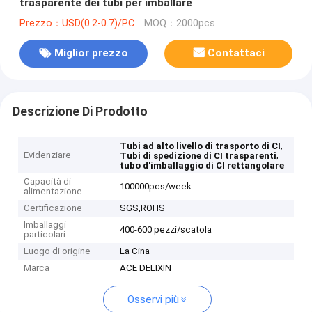
trasparente dei tubi per imballare
Prezzo：USD(0.2-0.7)/PC
MOQ：2000pcs
Miglior prezzo
Contattaci
Descrizione Di Prodotto
,
Tubi ad alto livello di trasporto di CI
Evidenziare
,
Tubi di spedizione di CI trasparenti
tubo d'imballaggio di CI rettangolare
Capacità di
100000pcs/week
alimentazione
Certificazione
SGS,ROHS
Imballaggi
400-600 pezzi/scatola
particolari
Luogo di origine
La Cina
Marca
ACE DELIXIN
Osservi più