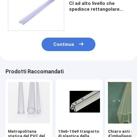
CI ad alto livello che
spedisce rettangolare
trasparente dei tubi per
imballare
Continua
Prodotti Raccomandati
Metropolitana
10e6-10e9 trasporto
Chiaro anti sp
statica del PVC del
di plastica della
d'imballaggio