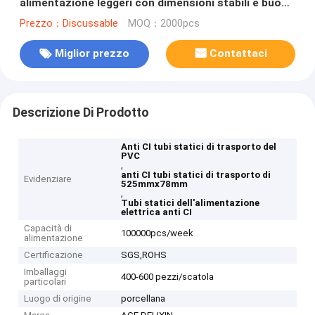
alimentazione leggeri con dimensioni stabili e buona
resistenza all'impatto
Prezzo：Discussable
MOQ：2000pcs
Miglior prezzo
Contattaci
Descrizione Di Prodotto
Anti CI tubi statici di trasporto del
PVC
,
anti CI tubi statici di trasporto di
Evidenziare
525mmx78mm
,
Tubi statici dell'alimentazione
elettrica anti CI
Capacità di
100000pcs/week
alimentazione
Certificazione
SGS,ROHS
Imballaggi
400-600 pezzi/scatola
particolari
Luogo di origine
porcellana