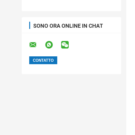
BGA, induttanza capacitiva, nastro
portante antistatico, elaborazione su
misura di nastro SMT
SONO ORA ONLINE IN CHAT