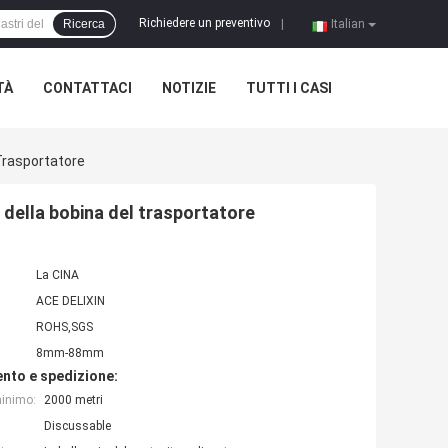
Richiedere un preventivo
Ricerca
|
Italian
TÀ
CONTATTACI
NOTIZIE
TUTTI I CASI
Trasportatore
 della bobina del trasportatore
La CINA
ACE DELIXIN
ROHS,SGS
8mm-88mm
nto e spedizione:
minimo:
2000 metri
Discussable