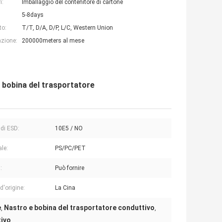
i:
Imballaggio del contenitore di cartone
5-8days
to:
T/T, D/A, D/P, L/C, Western Union
azione:
200000meters al mese
 bobina del trasportatore
 di ESD:
10E5 / NO
ale:
PS/PC/PET
:
Può fornire
d'origine:
La Cina
e
Nastro e bobina del trasportatore conduttivo
,
,
tivo