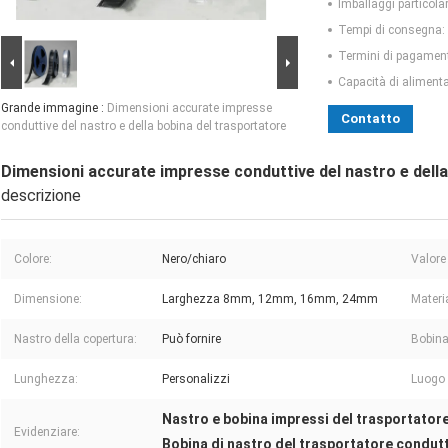
Imballaggi particolar
Tempi di consegna:
Termini di pagamen
Capacità di aliment
Grande immagine :
Dimensioni accurate impresse
Contatto
conduttive del nastro e della bobina del trasportatore
Dimensioni accurate impresse conduttive del nastro e della
descrizione
Colore:
Nero/chiaro
Valore
Dimensione:
Larghezza 8mm, 12mm, 16mm, 24mm
Materi
Nastro della copertura:
Può fornire
Bobina
Lunghezza:
Personalizzi
Luogo 
Nastro e bobina impressi del trasportator
Evidenziare:
Bobina di nastro del trasportatore condut