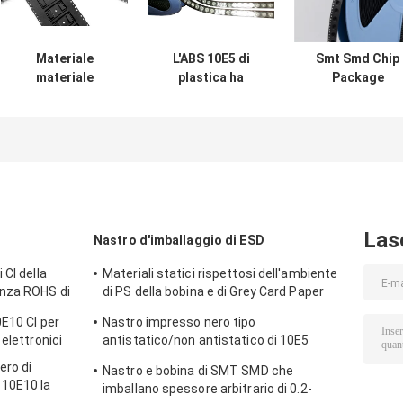
Materiale
L'ABS 10E5 di
Smt Smd Chip
materiale
plastica ha
Package
dell'animale
impresso
Embossed Carri
domestico di Ps
elettricità statica
Tape e nastro
del pc di Smt del
del pacchetto del
della copertur
nastro nero del
trasportatore del
della bobina
trasportatore per
nastro del
l'imballaggio di
trasportatore
superficie
l'anti
Las
Nastro d'imballaggio di ESD
 CI della
Materiali statici rispettosi dell'ambiente
enza ROHS di
di PS della bobina e di Grey Card Paper
Smd Tape anti
0E10 CI per
Nastro impresso nero tipo
elettronici
antistatico/non antistatico di 10E5
impermeabile del trasportatore
ero di
Nastro e bobina di SMT SMD che
10E10 la
imballano spessore arbitrario di 0.2-