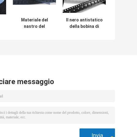
Materiale del
Il nero antistatico
nastro del
della bobina di
er
trasportatore
nastro del
impresso PC per il
trasportatore di
a
trasformatore
SMT per il
elettronico
condensatore
della perla del
fusibile
ciare messaggio