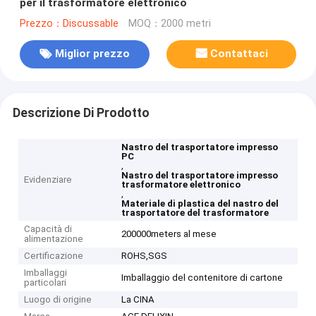
per il trasformatore elettronico
Prezzo：Discussable
MOQ：2000 metri
Miglior prezzo
Contattaci
Descrizione Di Prodotto
Nastro del trasportatore impresso
PC
,
Nastro del trasportatore impresso
Evidenziare
trasformatore elettronico
,
Materiale di plastica del nastro del
trasportatore del trasformatore
Capacità di
200000meters al mese
alimentazione
Certificazione
ROHS,SGS
Imballaggi
Imballaggio del contenitore di cartone
particolari
Luogo di origine
La CINA