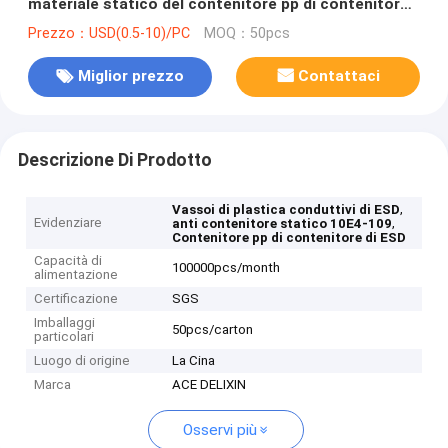
materiale statico del contenitore pp di contenitore
di 10E4-109
Prezzo：USD(0.5-10)/PC
MOQ：50pcs
Miglior prezzo
Contattaci
Descrizione Di Prodotto
,
Vassoi di plastica conduttivi di ESD
Evidenziare
,
anti contenitore statico 10E4-109
Contenitore pp di contenitore di ESD
Capacità di
100000pcs/month
alimentazione
Certificazione
SGS
Imballaggi
50pcs/carton
particolari
Luogo di origine
La Cina
Marca
ACE DELIXIN
Osservi più