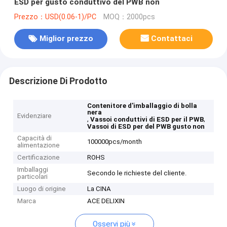
ESD per gusto conduttivo del PWB non
Prezzo：USD(0.06-1)/PC
MOQ：2000pcs
Miglior prezzo
Contattaci
Descrizione Di Prodotto
Contenitore d'imballaggio di bolla
nera
Evidenziare
,
,
Vassoi conduttivi di ESD per il PWB
Vassoi di ESD per del PWB gusto non
Capacità di
100000pcs/month
alimentazione
Certificazione
ROHS
Imballaggi
Secondo le richieste del cliente.
particolari
Luogo di origine
La CINA
Marca
ACE DELIXIN
Osservi più