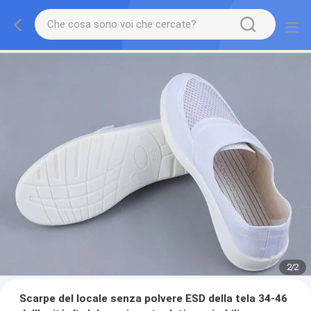
2
/
2
Scarpe del locale senza polvere ESD della tela 34-46