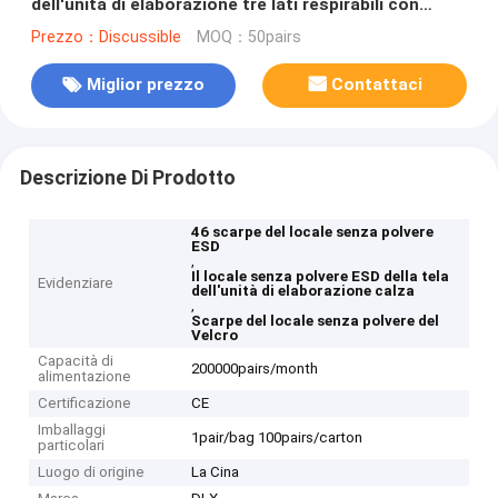
dell'unità di elaborazione tre lati respirabili con
Velcro
Prezzo：Discussible
MOQ：50pairs
Miglior prezzo
Contattaci
Descrizione Di Prodotto
46 scarpe del locale senza polvere
ESD
,
Il locale senza polvere ESD della tela
Evidenziare
dell'unità di elaborazione calza
,
Scarpe del locale senza polvere del
Velcro
Capacità di
200000pairs/month
alimentazione
Certificazione
CE
Imballaggi
1pair/bag 100pairs/carton
particolari
Luogo di origine
La Cina