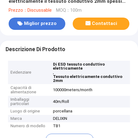
elettricamente il tessuto conduttivo 2mm spessi
per la copertura della sedia di ESD
Prezzo：Discussable
MOQ：100m
Miglior prezzo
Contattaci
Descrizione Di Prodotto
Di ESD tessuto conduttivo
elettricamente
Evidenziare
,
Tessuto elettricamente conduttivo
2mm
Capacità di
100000meters/month
alimentazione
Imballaggi
40m/Roll
particolari
Luogo di origine
porcellana
Marca
DELIXIN
Numero di modello
TB1