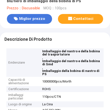
blu/nero di imballaggio della bobina di PS
Prezzo：Discussible
MOQ：100pcs
Miglior prezzo
Contattaci
Descrizione Di Prodotto
Imballaggio del nastro e della bobina
del trasportatore
,
Imballaggio del nastro e della bobina
Evidenziare
di Smd
,
Imballaggio della bobina di nastro di
PS
Capacità di
10000000pcs/Morth
alimentazione
Certificazione
ROHS
Imballaggi
110pcs/CTN
particolari
Luogo di origine
La Cina