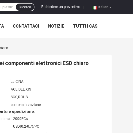
Richiedere un preventivo
Ricerca
|
Italian
TÀ
CONTATTACI
NOTIZIE
TUTTI I CASI
hiaro
ei componenti elettronici ESD chiaro
La CINA
ACE DELIXIN
SGS,ROHS
personalizzazione
nto e spedizione:
minimo:
2000PCs
USD(0.2-0.7)/PC