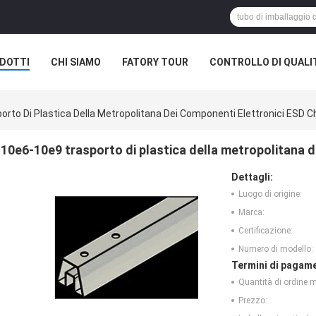
DOTTI
CHI SIAMO
FATORY TOUR
CONTROLLO DI QUALI
rto Di Plastica Della Metropolitana Dei Componenti Elettronici ESD C
10e6-10e9 trasporto di plastica della metropolitana d
Dettagli:
Luogo di origine:
Marca:
Certificazione:
Numero di modello:
Termini di pagame
Quantità di ordine 
Prezzo: