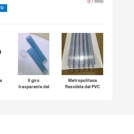
(
0
/ 3000)
u
Il giro
Metropolitana
trasparente del
flessibile del PVC
PVC della
della radura di
e
metropolitana di
ESD che imballa
ESD flessibile per
lunghezza
l'imballaggio del
rettangolare
ROHS ha
300mm-600mm
certificato