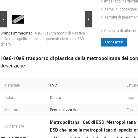
Imballaggi particolar
Tempi di consegna:
Termini di pagamen
Capacità di aliment
Grande immagine :
10e6-10e9 trasporto di plastica
della metropolitana dei componenti elettronici ESD
Contatto
chiaro
10e6-10e9 trasporto di plastica della metropolitana dei co
descrizione
Materiale:
PVC
Lettur
Colore:
Chiaro
logo:
Misurare:
Personalizzazione
Tipo:
Metropolitana 10e6 di ESD
Metropolitana 
,
Evidenziare:
ESD che imballa metropolitana di spedizion