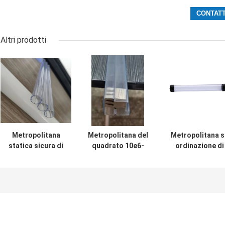
Altri prodotti
Metropolitana
Metropolitana del
Metropolitana s
statica sicura di
quadrato 10e6-
ordinazione di
ESD anti chiara
10e9 ESD del PVC,
Petg ESD che
per il carico dei
tubi di spedizione
imballa spessor
componenti
di plastica per i
di 1.0mm - di
elettronici
componenti
0.5mm con i
elettronici
cappucci
protettivi