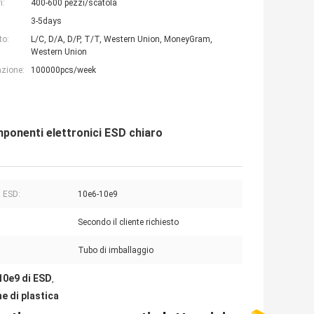
i:
400-600 pezzi/scatola
3-5days
to:
L/C, D/A, D/P, T/T, Western Union, MoneyGram,
Western Union
azione:
100000pcs/week
mponenti elettronici ESD chiaro
a ESD:
10e6-10e9
Secondo il cliente richiesto
Tubo di imballaggio
10e9 di ESD
,
e di plastica