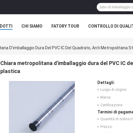
DOTTI
CHI SIAMO
FATORY TOUR
CONTROLLO DI QUALI
tana D'imballaggio Dura Del PVC IC Del Quadrato, Anti Metropolitana St
Chiara metropolitana d'imballaggio dura del PVC IC de
plastica
Dettagli:
Luogo di origine:
Marca:
Certificazione:
Termini di pagame
Quantità di ordine 
Prezzo: