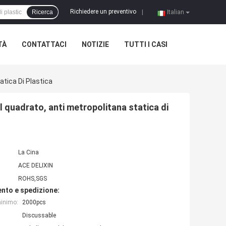
Richiedere un preventivo
Ricerca
|
Italian
TÀ
CONTATTACI
NOTIZIE
TUTTI I CASI
atica Di Plastica
l quadrato, anti metropolitana statica di
La Cina
ACE DELIXIN
ROHS,SGS
nto e spedizione:
minimo:
2000pcs
Discussable