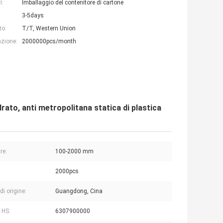
i:
Imballaggio del contenitore di cartone
3-5days
to:
T/T, Western Union
azione:
2000000pcs/month
rato, anti metropolitana statica di plastica
re:
100-2000 mm
2000pcs
di origine:
Guangdong, Cina
 HS:
6307900000