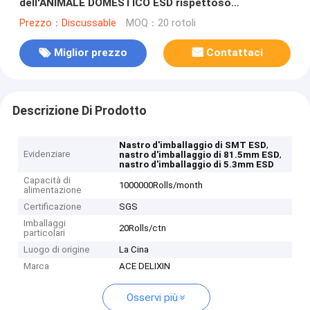
dell'ANIMALE DOMESTICO ESD rispettoso
dell'ambiente
Prezzo：Discussable
MOQ：20 rotoli
Miglior prezzo
Contattaci
Descrizione Di Prodotto
,
Nastro d'imballaggio di SMT ESD
Evidenziare
,
nastro d'imballaggio di 81.5mm ESD
nastro d'imballaggio di 5.3mm ESD
Capacità di
1000000Rolls/month
alimentazione
Certificazione
SGS
Imballaggi
20Rolls/ctn
particolari
Luogo di origine
La Cina
Marca
ACE DELIXIN
Osservi più