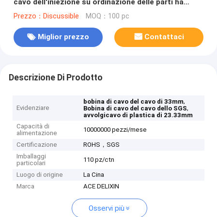
cavo dell'iniezione su ordinazione delle parti ha
approvato
Prezzo：Discussible
MOQ：100 pc
Miglior prezzo
Contattaci
Descrizione Di Prodotto
,
bobina di cavo del cavo di 33mm
Evidenziare
,
Bobina di cavo del cavo dello SGS
avvolgicavo di plastica di 23.33mm
Capacità di
10000000 pezzi/mese
alimentazione
Certificazione
ROHS，SGS
Imballaggi
110 pz/ctn
particolari
Luogo di origine
La Cina
Marca
ACE DELIXIN
Osservi più