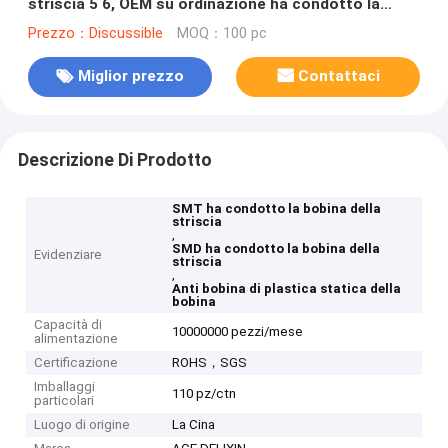
striscia 5 6, OEM su ordinazione ha condotto la
bobina di plastica della bobina
Prezzo：Discussible
MOQ：100 pc
Miglior prezzo
Contattaci
Descrizione Di Prodotto
SMT ha condotto la bobina della
striscia
,
SMD ha condotto la bobina della
Evidenziare
striscia
,
Anti bobina di plastica statica della
bobina
Capacità di
10000000 pezzi/mese
alimentazione
Certificazione
ROHS，SGS
Imballaggi
110 pz/ctn
particolari
Luogo di origine
La Cina