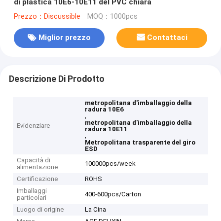
di plastica 10E6-10E11 del PVC chiara
Prezzo：Discussible
MOQ：1000pcs
Miglior prezzo
Contattaci
Descrizione Di Prodotto
metropolitana d'imballaggio della
radura 10E6
,
metropolitana d'imballaggio della
Evidenziare
radura 10E11
,
Metropolitana trasparente del giro
ESD
Capacità di
100000pcs/week
alimentazione
Certificazione
ROHS
Imballaggi
400-600pcs/Carton
particolari
Luogo di origine
La Cina