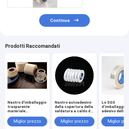
Continua
Prodotti Raccomandati
Nastro d'imballaggio
Nastro autoadesivo
Lo SGS
trasparente
della copertura della
d'imballaggio
materiale
saldatura a caldo di
adesivo della
dell'ANIMALE
5.4-97.5MM
copertura del
DOMESTICO ESD
bastone di aut
Miglior prezzo
Miglior prezzo
Miglior pr
rispettoso
dell'ANIMALE
dell'ambiente
DOMESTICO d