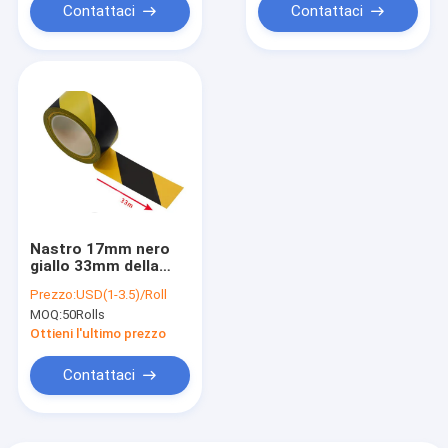
Contattaci
Contattaci
Nastro 17mm nero
giallo 33mm della
marcatura del
Prezzo:
USD(1-3.5)/Roll
pavimento della sala
MOQ:
50Rolls
pulita ESD 50mm
Ottieni l'ultimo prezzo
Contattaci