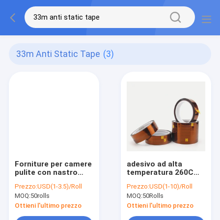
33m Anti Static Tape
(3)
Forniture per camere
adesivo ad alta
pulite con nastro
temperatura 260C
adesivo antistatico
dell'anti del Kapton di
Prezzo:
USD(1-3.5)/Roll
Prezzo:
USD(1-10)/Roll
in PVC a due colori
0.025mm ESD
MOQ:
50rolls
MOQ:
50Rolls
Polyimide statico del
nastro
Ottieni l'ultimo prezzo
Ottieni l'ultimo prezzo