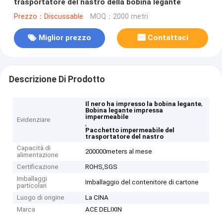
trasportatore del nastro della bobina legante
Prezzo：Discussable
MOQ：2000 metri
Miglior prezzo
Contattaci
Descrizione Di Prodotto
,
Il nero ha impresso la bobina legante
Bobina legante impressa
impermeabile
Evidenziare
,
Pacchetto impermeabile del
trasportatore del nastro
Capacità di
200000meters al mese
alimentazione
Certificazione
ROHS,SGS
Imballaggi
Imballaggio del contenitore di cartone
particolari
Luogo di origine
La CINA
Marca
ACE DELIXIN