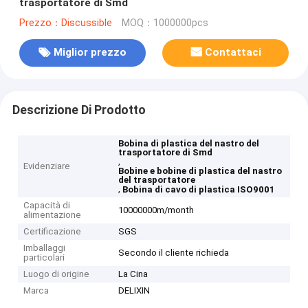
trasportatore di Smd
Prezzo：Discussible
MOQ：1000000pcs
Miglior prezzo
Contattaci
Descrizione Di Prodotto
Bobina di plastica del nastro del
trasportatore di Smd
,
Evidenziare
Bobine e bobine di plastica del nastro
del trasportatore
,
Bobina di cavo di plastica ISO9001
Capacità di
10000000m/month
alimentazione
Certificazione
SGS
Imballaggi
Secondo il cliente richieda
particolari
Luogo di origine
La Cina
Marca
DELIXIN