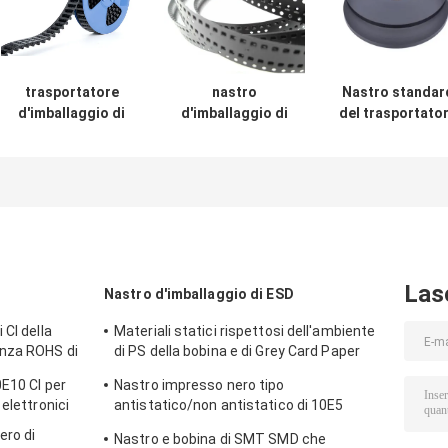
trasportatore
nastro
Nastro standar
d'imballaggio di
d'imballaggio di
del trasportato
SMT del nastro di
10E5 ESD, nastro
di componente
8mm-88mm ESD
del trasportatore
elettronico dell
per il
di 8mm 12mm
SGS conduttiv
condensatore
24mm SMT SMD
per la capacità
della perla del
PS
fusibile
Las
Nastro d'imballaggio di ESD
 CI della
Materiali statici rispettosi dell'ambiente
enza ROHS di
di PS della bobina e di Grey Card Paper
Smd Tape anti
0E10 CI per
Nastro impresso nero tipo
elettronici
antistatico/non antistatico di 10E5
impermeabile del trasportatore
ero di
Nastro e bobina di SMT SMD che