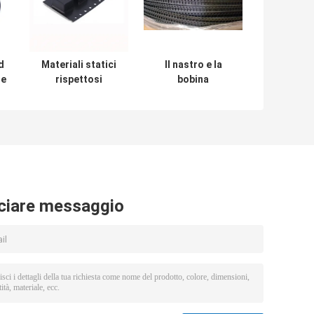
d
Materiali statici
Il nastro e la
re
rispettosi
bobina
dell'ambiente di
d'imballaggio
o
PS di Smt del
della copertura
o
nastro
hanno impresso
autoadesivo della
l'approvazione
copertura anti
nera dello SGS di
ROHS
ciare messaggio