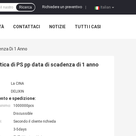
Richiedere un preventivo
Ricerca
|
Italian
TÀ
CONTATTACI
NOTIZIE
TUTTI I CASI
enza Di 1 Anno
ica di PS pp data di scadenza di 1 anno
La CINA
DELIXIN
nto e spedizione:
minimo:
1000000pcs
Discussible
i:
Secondo il cliente richieda
3-5days