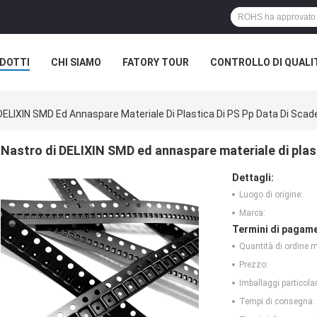
DOTTI
CHI SIAMO
FATORY TOUR
CONTROLLO DI QUALI
DELIXIN SMD Ed Annaspare Materiale Di Plastica Di PS Pp Data Di Scad
Nastro di DELIXIN SMD ed annaspare materiale di plast
Dettagli:
Luogo di origine:
Marca:
Termini di pagame
Quantità di ordine 
Prezzo:
Imballaggi particolar
Tempi di consegna: