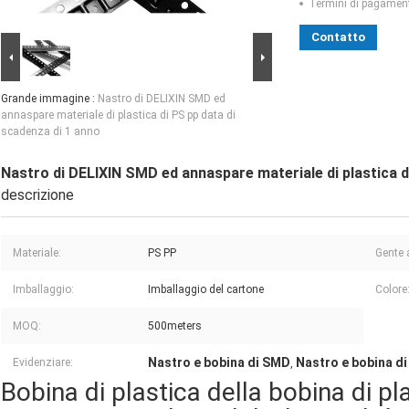
Termini di pagamen
Contatto
Grande immagine :
Nastro di DELIXIN SMD ed
annaspare materiale di plastica di PS pp data di
scadenza di 1 anno
Nastro di DELIXIN SMD ed annaspare materiale di plastica d
descrizione
Materiale:
PS PP
Gente a
Imballaggio:
Imballaggio del cartone
Colore
MOQ:
500meters
Nastro e bobina di SMD
Nastro e bobina di
Evidenziare:
,
Bobina di plastica della bobina di pl