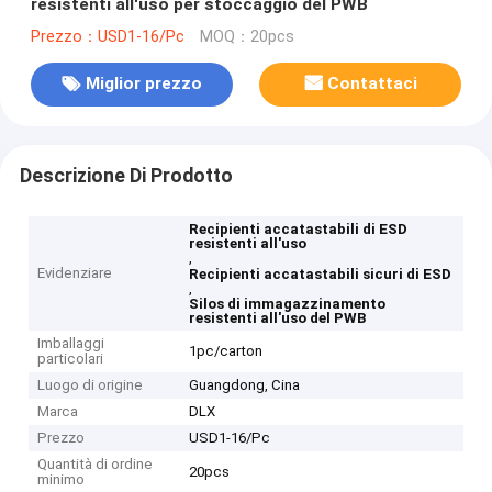
resistenti all'uso per stoccaggio del PWB
Prezzo：USD1-16/Pc
MOQ：20pcs
Miglior prezzo
Contattaci
Descrizione Di Prodotto
Recipienti accatastabili di ESD
resistenti all'uso
,
Evidenziare
Recipienti accatastabili sicuri di ESD
,
Silos di immagazzinamento
resistenti all'uso del PWB
Imballaggi
1pc/carton
particolari
Luogo di origine
Guangdong, Cina
Marca
DLX
Prezzo
USD1-16/Pc
Quantità di ordine
20pcs
minimo