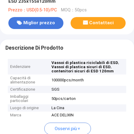
ESD 235x155x120mm
Prezzo：USD(0.5-10)/PC
MOQ：50pcs
Miglior prezzo
Contattaci
Descrizione Di Prodotto
,
Vassoi di plastica riciclabili di ESD
Evidenziare
,
Vassoi di plastica sicuri di ESD
contenitori sicuri di ESD 120mm
Capacità di
100000pcs/month
alimentazione
Certificazione
SGS
Imballaggi
50pcs/carton
particolari
Luogo di origine
La Cina
Marca
ACE DELIXIN
Osservi più