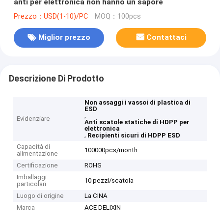
anti per elettronica non hanno un sapore
Prezzo：USD(1-10)/PC
MOQ：100pcs
Miglior prezzo
Contattaci
Descrizione Di Prodotto
Non assaggi i vassoi di plastica di
ESD
,
Evidenziare
Anti scatole statiche di HDPP per
elettronica
,
Recipienti sicuri di HDPP ESD
Capacità di
100000pcs/month
alimentazione
Certificazione
ROHS
Imballaggi
10 pezzi/scatola
particolari
Luogo di origine
La CINA
Marca
ACE DELIXIN