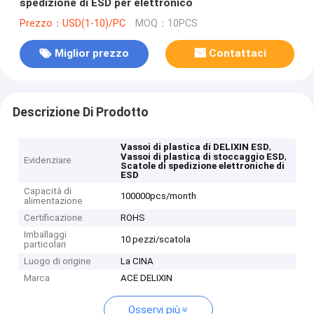
spedizione di ESD per elettronico
Prezzo：USD(1-10)/PC
MOQ：10PCS
Miglior prezzo
Contattaci
Descrizione Di Prodotto
,
Vassoi di plastica di DELIXIN ESD
,
Vassoi di plastica di stoccaggio ESD
Evidenziare
Scatole di spedizione elettroniche di
ESD
Capacità di
100000pcs/month
alimentazione
Certificazione
ROHS
Imballaggi
10 pezzi/scatola
particolari
Luogo di origine
La CINA
Marca
ACE DELIXIN
Osservi più