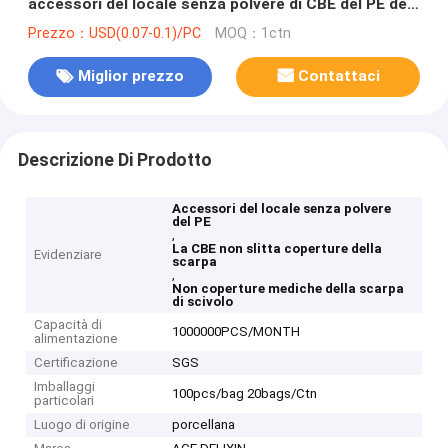
accessori del locale senza polvere di CBE del PE del
polipropilene non
Prezzo：USD(0.07-0.1)/PC
MOQ：1ctn
Miglior prezzo
Contattaci
Descrizione Di Prodotto
Accessori del locale senza polvere
del PE
,
La CBE non slitta coperture della
Evidenziare
scarpa
,
Non coperture mediche della scarpa
di scivolo
Capacità di
1000000PCS/MONTH
alimentazione
Certificazione
SGS
Imballaggi
100pcs/bag 20bags/Ctn
particolari
Luogo di origine
porcellana