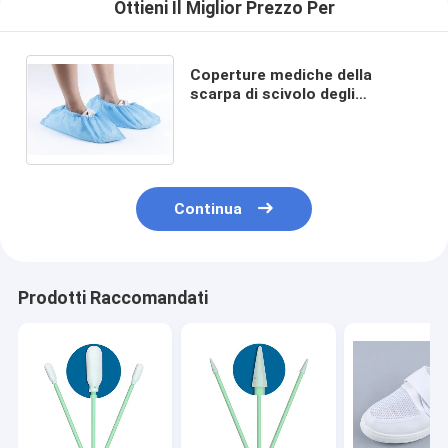
Ottieni Il Miglior Prezzo Per
Coperture mediche della
scarpa di scivolo degli
accessori del locale senza
polvere di CBE del PE del
polipropilene non
Continua
Prodotti Raccomandati